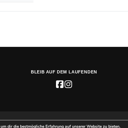
BLEIB AUF DEM LAUFENDEN
SO - Unabhängige Studierendenorganisation e.V.
–
OnePress
Them
um dir die bestmögliche Erfahrung auf unserer Website zu bieten.