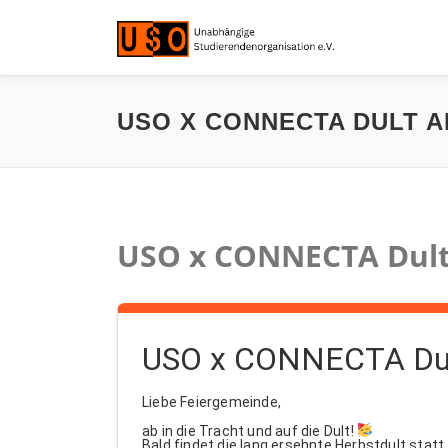
Zum
Inhalt
springen
USO X CONNECTA DULT AM
USO x CONNECTA Dult
USO x CONNECTA Dul
Liebe Feiergemeinde,
ab in die Tracht und auf die Dult!
Bald findet die lang ersehnte Herbstdult statt