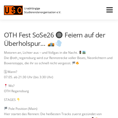
Zum
Inhalt
Menü
springen
VERANSTALTUNGEN
MITGLIED WERDEN
OTH Fest SoSe26
Feiern auf der
Überholspur…
ÜBER UNS
FAQ
RECHTLICHES
LOGIN
Motoren an, Lichter aus – und Vollgas in die Nacht.
Die @oth_regensburg wird zur Rennstrecke voller Beats, Neonlichtern und
Boxenstopps, die ihr so schnell nicht vergesst.
🗓 Wann?
07.05. ab 21:30 Uhr (bis 3:30 Uhr)
Wo?
OTH Regensburg
STAGES
Pole Position (Main)
Hier startet das Rennen: Die heißesten Tracks zuerst gezündet von