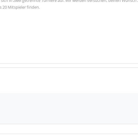
ilt sich in zwei getrennte Turniere auf. Wir werden versuchen, deinen Wunsch
20 Mitspieler finden.