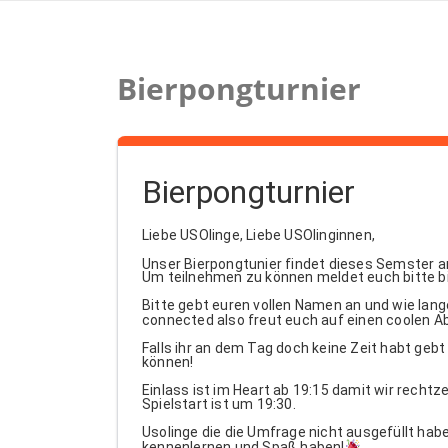
Zum
Inhalt
springen
Bierpongturnier
Bierpongturnier
Liebe USOlinge, Liebe USOlinginnen,
Unser Bierpongtunier findet dieses Semster a
Um teilnehmen zu können meldet euch bitte bi
Bitte gebt euren vollen Namen an und wie lange
connected also freut euch auf einen coolen A
Falls ihr an dem Tag doch keine Zeit habt geb
können!
Einlass ist im Heart ab 19:15 damit wir rechtz
Spielstart ist um 19:30.
Usolinge die die Umfrage nicht ausgefüllt ha
kennenlernen und Spaß haben!