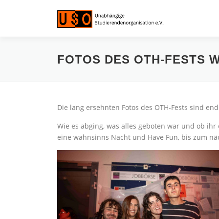
Zum
Inhalt
springen
FOTOS DES OTH-FESTS W
Die lang ersehnten Fotos des OTH-Fests sind endl
Wie es abging, was alles geboten war und ob ihr 
eine wahnsinns Nacht und Have Fun, bis zum näc