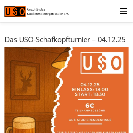
Zum
Inhalt
Menü
springen
VERANSTALTUNGEN
MITGLIED WERDEN
Das USO-Schafkopfturnier – 04.12.25
ÜBER UNS
FAQ
RECHTLICHES
LOGIN