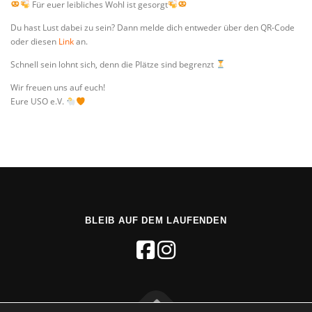
Für euer leibliches Wohl ist gesorgt
Du hast Lust dabei zu sein? Dann melde dich entweder über den QR-Code
oder diesen
Link
an.
Schnell sein lohnt sich, denn die Plätze sind begrenzt
Wir freuen uns auf euch!
Eure USO e.V.
BLEIB AUF DEM LAUFENDEN